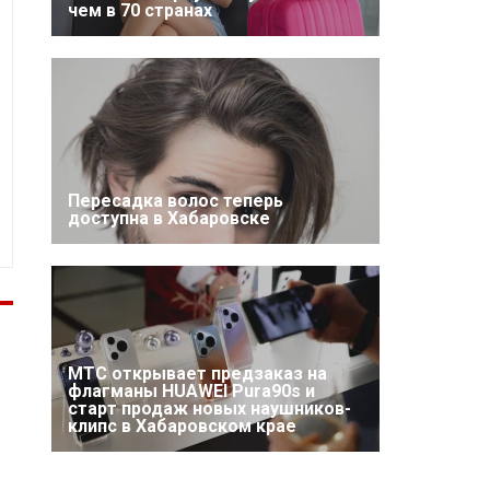
чем в 70 странах
Пересадка волос теперь
доступна в Хабаровске
МТС открывает предзаказ на
флагманы HUAWEI Pura90s и
старт продаж новых наушников-
клипс в Хабаровском крае