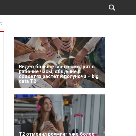
ус
Видео больше всего смотрят в
рабочие часы, общение в
соцсетях растет к полуночи – big
data T2
Т2 отменил роуминг уже более