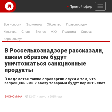
Toggl
Прямой эфир
naviga
Все новости
Экономика
Общество
Правопорядок
Культура
Спорт
Бизнес
ЖКХ
Политика
Опросы
Коронавирус
В Россельхознадзоре рассказали,
каким образом будут
уничтожаться санкционные
продукты
В ведомстве также опровергли слухи о том, что
запрещенными к ввозу товарами будут кормить скот.
ЭКОНОМИКА
12:07, 4 августа 2015 года