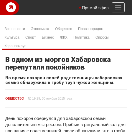
Toggl
Прямой эфир
naviga
Все новости
Экономика
Общество
Правопорядок
Культура
Спорт
Бизнес
ЖКХ
Политика
Опросы
Коронавирус
В одном из моргов Хабаровска
перепутали покойников
Во время похорон своей родственницы хабаровская
семья обнаружила в гробу труп чужой женщины.
ОБЩЕСТВО
19:29, 30 ноября 2015 года
День похорон обернулся для хабаровской семьи
дополнительным стрессом. Прибыв в ритуальный зал для
прощания с родственницей, люди обнаружили, что в гробу