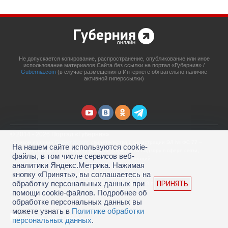
Не допускается копирование, распространение, опубликование или иное
использование материалов Сайта без ссылки на портал «Губерния» /
Gubernia.com
(в случае размещения в Интернете обязательно наличие
активной гиперссылки)
© 2014 - 2026 Портал «Губерния»
Сетевое издание
Gubernia.com
, свидетельство о регистрации ЭЛ № ФС 77 –
На нашем сайте используются cookie-
67908 выдано 06.12.2016 Федеральной службой по надзору в сфере связи,
файлы, в том числе сервисов веб-
информационных технологий и массовых коммуникаций.
аналитики Яндекс.Метрика. Нажимая
Учредитель: ООО «Губерния Он-лайн»
кнопку «Принять», вы соглашаетесь на
Главный редактор: Гатаулина А.С.
обработку персональных данных при
ПРИНЯТЬ
Телефон редакции: (4212) 45-88-45, адрес электронной почты:
portal@gubernia.com
помощи cookie-файлов. Подробнее об
18+
обработке персональных данных вы
можете узнать в
Политике обработки
персональных данных
.