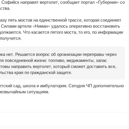
в Софийск направят вертолет, сообщает портал «Губерния» со
ства.
зу пять мостов на единственной трассе, которая соединяет
 Силами артели «Ниман» удалось оперативно восстановить
должаются. Что касается пятого моста, то его, по информации
 получится.
ка нет. Решается вопрос об организации переправы через
ля повседневной жизни: топливо, медикаменты, запас
отовы направить вертолет, который сможет доставить все,
льства края по гражданской защите.
етский сад, школа и амбулатория. Сегодня ЧП дополнительно
чрезвычайным ситуациям.