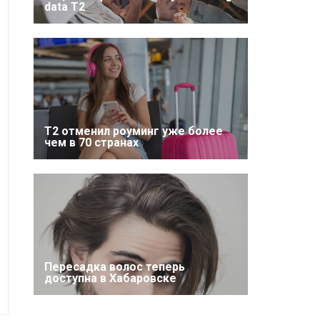
data T2
Т2 отменил роуминг уже более
чем в 70 странах
Пересадка волос теперь
доступна в Хабаровске