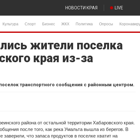
НОВОСТИ КРАЯ
LIVE
Культура
Спорт
Бизнес
ЖКХ
Политика
Опросы
Коронавир
ались жители поселка
кого края из-за
 поселок транспортного сообщения с районным центром.
инского района от остальной территории Хабаровского края.
бщения после того, как река Умальта вышла из берегов. В
 заверили, что запаса продуктов в поселке хватит на