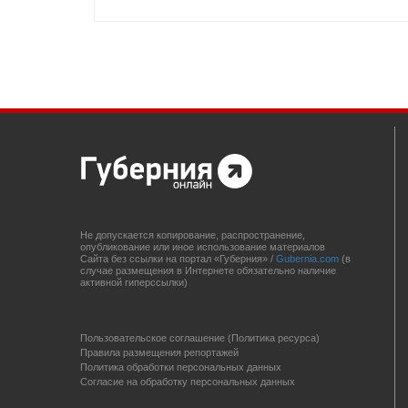
Не допускается копирование, распространение,
опубликование или иное использование материалов
Сайта без ссылки на портал «Губерния» /
Gubernia.com
(в
случае размещения в Интернете обязательно наличие
активной гиперссылки)
Пользовательское соглашение (Политика ресурса)
Правила размещения репортажей
Политика обработки персональных данных
Согласие на обработку персональных данных