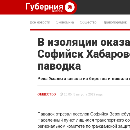
Все новости
Экономика
Общество
Правопорядок
В изоляции оказ
Софийск Хабаровс
паводка
Река Умальта вышла из берегов и лишила
ОБЩЕСТВО
13:05, 5 августа 2019 года
Паводок отрезал поселок Софийск Верхнебуре
Населенный пункт лишился транспортного соо
региональном комитете по гражданской защите