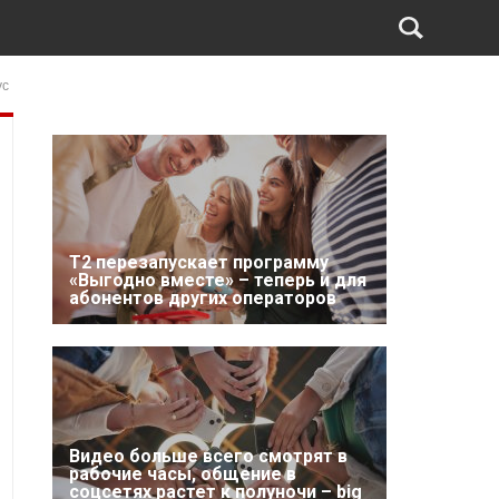
ус
Т2 перезапускает программу
«Выгодно вместе» – теперь и для
абонентов других операторов
Видео больше всего смотрят в
рабочие часы, общение в
соцсетях растет к полуночи – big