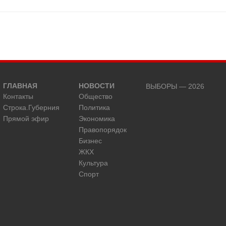
ГЛАВНАЯ
НОВОСТИ
ВЫБОРЫ — 2026
Контакты
Общество
Строка.Губерния
Политика
Прямой эфир
Экономика
Правопорядок
Бизнес
ЖКХ
Культура
Спорт