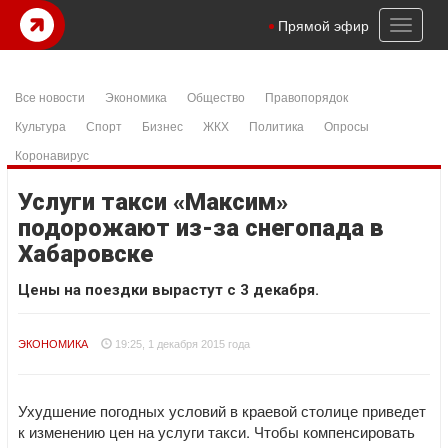
Toggl
Прямой эфир
naviga
Все новости
Экономика
Общество
Правопорядок
Культура
Спорт
Бизнес
ЖКХ
Политика
Опросы
Коронавирус
Услуги такси «Максим»
подорожают из-за снегопада в
Хабаровске
Цены на поездки вырастут с 3 декабря.
ЭКОНОМИКА
19:25, 1 декабря 2015 года
Ухудшение погодных условий в краевой столице приведет
к изменению цен на услуги такси. Чтобы компенсировать