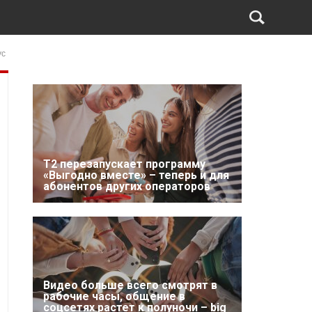
ус
Т2 перезапускает программу
«Выгодно вместе» – теперь и для
абонентов других операторов
Видео больше всего смотрят в
рабочие часы, общение в
соцсетях растет к полуночи – big