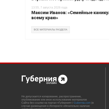
13:55, 7 августа 2026 года
Максим Иванов: «Семейные каник
всему краю»
ВСЕ МАТЕРИАЛЫ РАЗДЕЛА
Не допускается копирование, распространение,
опубликование или иное использование материалов
Сайта без ссылки на портал «Губерния» /
Gubernia.com
(в
случае размещения в Интернете обязательно наличие