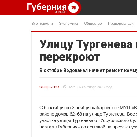
Все новости
Экономика
Общество
Правопорядок
Улицу Тургенева 
перекроют
В октябре Водоканал начнет ремонт комм
ОБЩЕСТВО
15:24, 25 сентября 2015 года
С 5 октября по 2 ноября хабаровское МУП «
районе домов 62–68 на улице Тургенева. Все
участке улицы Тургенева от Уссурийского бу
портал «Губерния» со ссылкой на пресс-слу