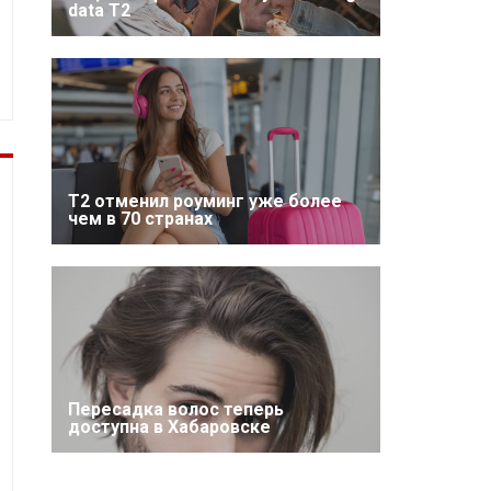
data T2
Т2 отменил роуминг уже более
чем в 70 странах
Пересадка волос теперь
доступна в Хабаровске