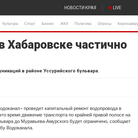
НОВОСТИ КРАЯ
LIVE
Культура
Спорт
Бизнес
ЖКХ
Политика
Опросы
Коронавир
в Хабаровске частично
уникаций в районе Уссурийского бульвара.
Водоканал» проведет капитальный ремонт водопровода в
 это время движение транспорта по крайней правой полосе на
львара до Муравьева-Амурского будет ограничено, сообщает
жбу Водоканала.