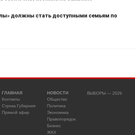
улы» должны стать доступными семьям по
ГЛАВНАЯ
НОВОСТИ
ВЫБОРЫ — 2026
Контакты
Общество
Строка.Губерния
Политика
Прямой эфир
Экономика
Правопорядок
Бизнес
ЖКХ