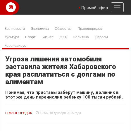
Toggl
Прямой эфир
naviga
Все новости
Экономика
Общество
Правопорядок
Культура
Спорт
Бизнес
ЖКХ
Политика
Опросы
Коронавирус
Угроза лишения автомобиля
заставила жителя Хабаровского
края расплатиться с долгами по
алиментам
Понимая, что приставы заберут машину, должник в
этот же день перечислил ребенку 100 тысяч рублей.
ПРАВОПОРЯДОК
12:56, 18 декабря 2015 года