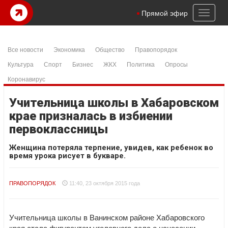
Toggl
Прямой эфир
naviga
Все новости
Экономика
Общество
Правопорядок
Культура
Спорт
Бизнес
ЖКХ
Политика
Опросы
Коронавирус
Учительница школы в Хабаровском
крае призналась в избиении
первоклассницы
Женщина потеряла терпение, увидев, как ребенок во
время урока рисует в букваре.
ПРАВОПОРЯДОК
11:40, 23 октября 2015 года
Учительница школы в Ванинском районе Хабаровского
края стала фигурантом уголовного дела о нанесении