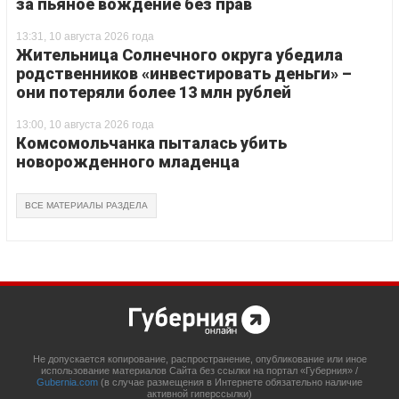
за пьяное вождение без прав
13:31, 10 августа 2026 года
Жительница Солнечного округа убедила
родственников «инвестировать деньги» –
они потеряли более 13 млн рублей
13:00, 10 августа 2026 года
Комсомольчанка пыталась убить
новорожденного младенца
ВСЕ МАТЕРИАЛЫ РАЗДЕЛА
Не допускается копирование, распространение, опубликование или иное
использование материалов Сайта без ссылки на портал «Губерния» /
Gubernia.com
(в случае размещения в Интернете обязательно наличие
активной гиперссылки)