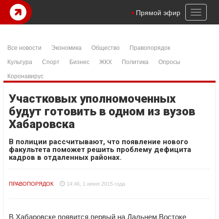
Toggl
Прямой эфир
naviga
Все новости
Экономика
Общество
Правопорядок
Культура
Спорт
Бизнес
ЖКХ
Политика
Опросы
Коронавирус
Участковых уполномоченных
будут готовить в одном из вузов
Хабаровска
В полиции рассчитывают, что появление нового
факультета поможет решить проблему дефицита
кадров в отдаленных районах.
ПРАВОПОРЯДОК
14:46, 1 июня 2015 года
В Хабаровске появится первый на Дальнем Востоке