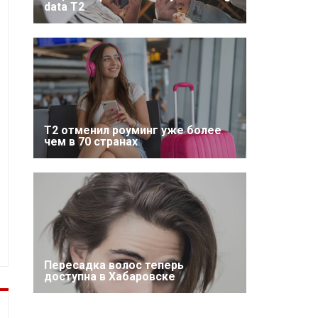
data T2
Т2 отменил роуминг уже более
чем в 70 странах
Пересадка волос теперь
доступна в Хабаровске