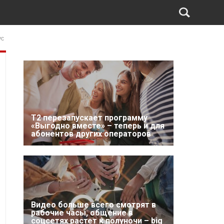
ус
Т2 перезапускает программу
«Выгодно вместе» – теперь и для
абонентов других операторов
Видео больше всего смотрят в
рабочие часы, общение в
соцсетях растет к полуночи – big