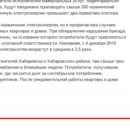
ители исполнителей коммунальных услуг, территориально-
а, будут ежедневно производить свыше 300 ограничений
ленную электроэнергию превышает два норматива платежа.
ограничение электроэнергии, но и профилактика случаев
нных квартирах и домах. При обнаружении нарушения бригада
ганы, на основании которого потребители будут привлекаться
 уголовной ответственности. Напомним, c 4 декабря 2015
лектросетям возрастут в среднем в 3,5 раза.
жителей Хабаровска и Хабаровского района: там свыше трех
оснабжения в ближайшие недели. Потребители, получившие
, где числится долг за сентябрьское потребление,
ергетиков. После уведомительной работы квартиры и дома