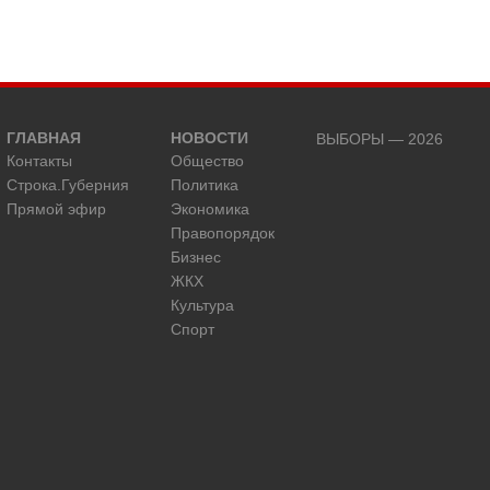
ГЛАВНАЯ
НОВОСТИ
ВЫБОРЫ — 2026
Контакты
Общество
Строка.Губерния
Политика
Прямой эфир
Экономика
Правопорядок
Бизнес
ЖКХ
Культура
Спорт