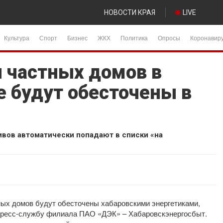
НОВОСТИ КРАЯ
LIVE
Культура
Спорт
Бизнес
ЖКХ
Политика
Опросы
Коронавир
и частных домов в
е будут обесточены в
ивов автоматически попадают в списки «на
ных домов будут обесточены хабаровскими энергетиками,
 пресс-службу филиала ПАО «ДЭК» – Хабаровскэнергосбыт.