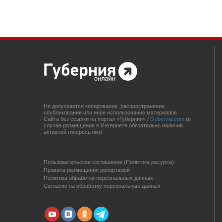
Не допускается копирование, распространение,
опубликование или иное использование материалов
Сайта без ссылки на портал «Губерния» /
Gubernia.com
(в
случае размещения в Интернете обязательно наличие
активной гиперссылки)
Пользовательское соглашение (Политика ресурса)
Правила размещения репортажей
Политика обработки персональных данных
Согласие на обработку персональных данных