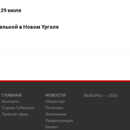
 29 июля
ельной в Новом Ургале
ГЛАВНАЯ
НОВОСТИ
ВЫБОРЫ — 2026
Контакты
Общество
Строка.Губерния
Политика
Прямой эфир
Экономика
Правопорядок
Бизнес