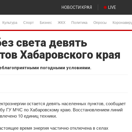
НОВОСТИ КРАЯ
LIVE
Культура
Спорт
Бизнес
ЖКХ
Политика
Опросы
Коронавир
ез света девять
тов Хабаровского края
еблагоприятными погодными условиями.
ектроэнергии остается девять населенных пунктов, сообщает
жбу ГУ МЧС по Хабаровскому краю. Восстановлением линий
влечено 10 единиц техники.
стоящее время энергия частично отключена в селах