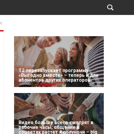
ус
Т2 перезапускает программу
«Выгодно вместе» – теперь и для
абонентов других операторов
Видео больше всего смотрят в
рабочие часы, общение в
соцсетях растет к полуночи – big