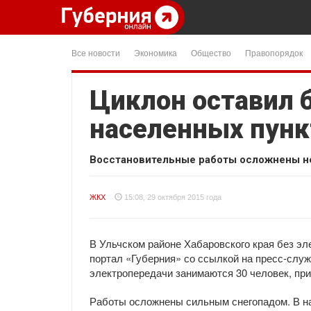
Все новости
Экономика
Общество
Правопорядок
Циклон оставил б
населенных пунк
Восстановительные работы осложнены н
ЖКХ
15:08, 29 октября 2015 года
В Ульчском районе Хабаровского края без эл
портал «Губерния» со ссылкой на пресс-слу
электропередачи занимаются 30 человек, при
Работы осложнены сильным снегопадом. В на