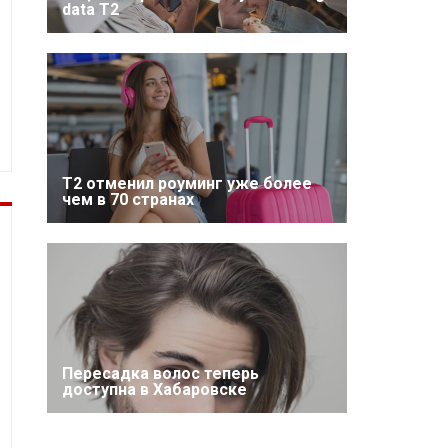
data T2
Т2 отменил роуминг уже более
чем в 70 странах
Пересадка волос теперь
доступна в Хабаровске