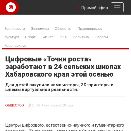
Toggl
Прямой эфир
naviga
Все новости
Экономика
Общество
Правопорядок
Культура
Спорт
Бизнес
ЖКХ
Политика
Опросы
Коронавирус
Цифровые «Точки роста»
заработают в 24 сельских школах
Хабаровского края этой осенью
Для детей закупили компьютеры, 3D-принтеры и
шлемы виртуальной реальности.
ОБЩЕСТВО
13:15, 4 сентября 2019 года
Центры цифрового, естественно-научного и гуманитарного
профилей «Точка роста» откроются в 24 сельских школах