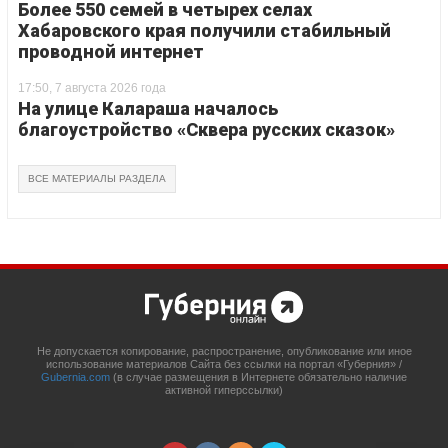
Более 550 семей в четырех селах
Хабаровского края получили стабильный
проводной интернет
17:50, 7 августа 2026 года
На улице Калараша началось
благоустройство «Сквера русских сказок»
ВСЕ МАТЕРИАЛЫ РАЗДЕЛА
Не допускается копирование, распространение, опубликование или иное
использование материалов Сайта без ссылки на портал «Губерния» /
Gubernia.com
(в случае размещения в Интернете обязательно наличие
активной гиперссылки)