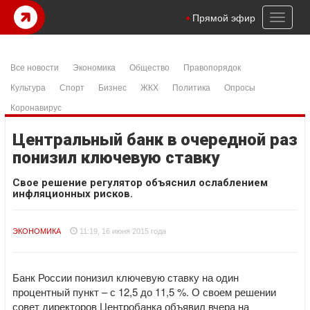
Toggl
Прямой эфир
naviga
Все новости
Экономика
Общество
Правопорядок
Культура
Спорт
Бизнес
ЖКХ
Политика
Опросы
Коронавирус
Центральный банк в очередной раз
понизил ключевую ставку
Свое решение регулятор объяснил ослаблением
инфляционных рисков.
ЭКОНОМИКА
11:19, 16 июня 2015 года
Банк России понизил ключевую ставку на один
процентный пункт – с 12,5 до 11,5 %. О своем решении
совет директоров Центробанка объявил вчера на