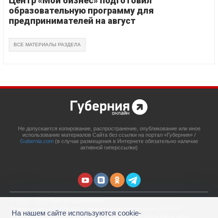
Центр «Мой бизнес» подготовил
образовательную программу для
предпринимателей на август
ВСЕ МАТЕРИАЛЫ РАЗДЕЛА
Не допускается копирование, распространение, опубликование или иное
использование материалов Сайта без ссылки на портал «Губерния» /
Gubernia.com
(в случае размещения в Интернете обязательно наличие
активной гиперссылки)
© 2014 - 2026 Портал «Губерния»
Сетевое издание
Gubernia.com
, свидетельство о регистрации ЭЛ № ФС 77 –
На нашем сайте используются cookie-
67908 выдано 06.12.2016 Федеральной службой по надзору в сфере связи,