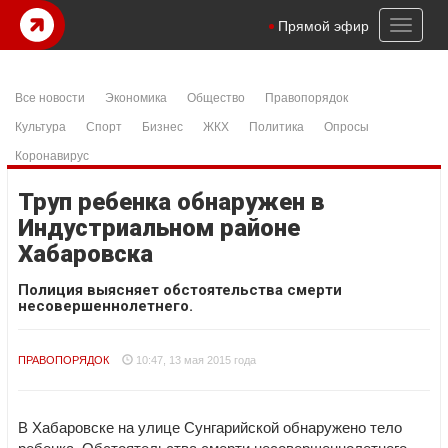
Toggl
Прямой эфир
naviga
Все новости
Экономика
Общество
Правопорядок
Культура
Спорт
Бизнес
ЖКХ
Политика
Опросы
Коронавирус
Труп ребенка обнаружен в
Индустриальном районе
Хабаровска
Полиция выясняет обстоятельства смерти
несовершеннолетнего.
ПРАВОПОРЯДОК
10:47, 13 мая 2015 года
В Хабаровске на улице Сунгарийской обнаружено тело
ребенка. Обстоятельства смерти несовершеннолетнего