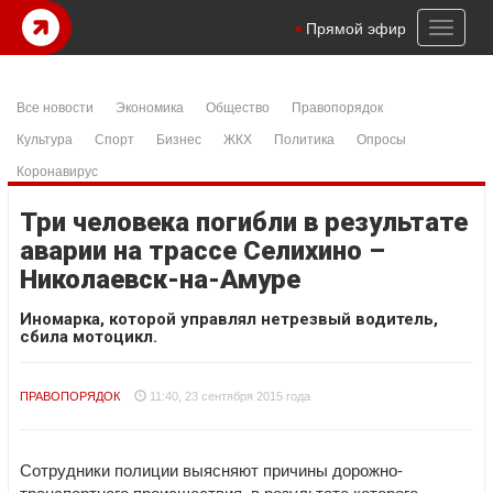
Toggl
Прямой эфир
naviga
Все новости
Экономика
Общество
Правопорядок
Культура
Спорт
Бизнес
ЖКХ
Политика
Опросы
Коронавирус
Три человека погибли в результате
аварии на трассе Селихино –
Николаевск-на-Амуре
Иномарка, которой управлял нетрезвый водитель,
сбила мотоцикл.
ПРАВОПОРЯДОК
11:40, 23 сентября 2015 года
Сотрудники полиции выясняют причины дорожно-
транспортного происшествия, в результате которого