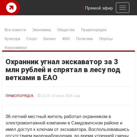
Toggl
Прямой эфир
naviga
Все новости
Экономика
Общество
Правопорядок
Культура
Спорт
Бизнес
ЖКХ
Политика
Опросы
Коронавирус
Охранник угнал экскаватор за 3
млн рублей и спрятал в лесу под
ветками в ЕАО
ПРАВОПОРЯДОК
12:10, 24 июня 2026 года
36-летний местный житель работал охранником в
электромонтажной компании в Смидовичском районе и
имел доступ к ключам от экскаватора. Воспользовавшись
отсутствием видеонаблюдения, во время утренней смены