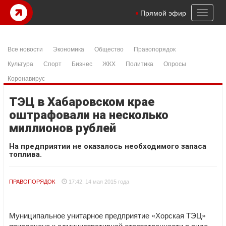
Toggl
Прямой эфир
naviga
Все новости
Экономика
Общество
Правопорядок
Культура
Спорт
Бизнес
ЖКХ
Политика
Опросы
Коронавирус
ТЭЦ в Хабаровском крае
оштрафовали на несколько
миллионов рублей
На предприятии не оказалось необходимого запаса
топлива.
ПРАВОПОРЯДОК
17:42, 14 мая 2015 года
Муниципальное унитарное предприятие «Хорская ТЭЦ»
привлечено к административной ответственности в виде