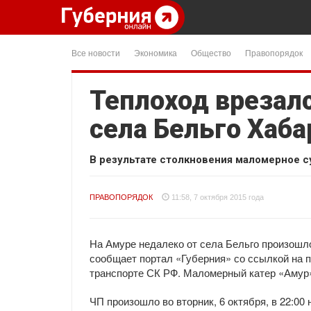
Все новости
Экономика
Общество
Правопорядок
Теплоход врезалс
села Бельго Хаба
В результате столкновения маломерное су
ПРАВОПОРЯДОК
11:58, 7 октября 2015 года
На Амуре недалеко от села Бельго произошло
сообщает портал «Губерния» со ссылкой на 
транспорте СК РФ. Маломерный катер «Амур»
ЧП произошло во вторник, 6 октября, в 22:00