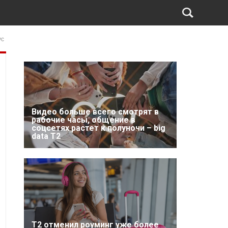
ус
Видео больше всего смотрят в
рабочие часы, общение в
соцсетях растет к полуночи – big
data T2
Т2 отменил роуминг уже более