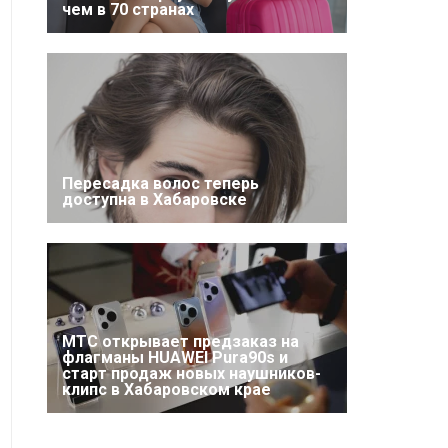
чем в 70 странах
Пересадка волос теперь
доступна в Хабаровске
МТС открывает предзаказ на
флагманы HUAWEI Pura90s и
старт продаж новых наушников-
клипс в Хабаровском крае