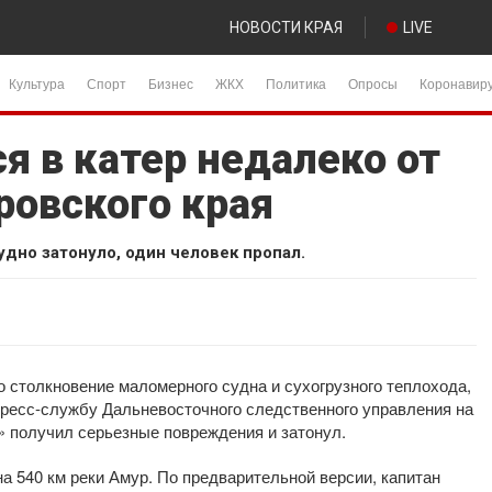
НОВОСТИ КРАЯ
LIVE
Культура
Спорт
Бизнес
ЖКХ
Политика
Опросы
Коронавир
я в катер недалеко от
ровского края
дно затонуло, один человек пропал.
 столкновение маломерного судна и сухогрузного теплохода,
пресс-службу Дальневосточного следственного управления на
 получил серьезные повреждения и затонул.
 на 540 км реки Амур. По предварительной версии, капитан