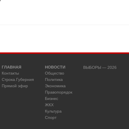
ГЛАВНАЯ
НОВОСТИ
ВЫБОРЫ — 2026
Контакты
Общество
Строка.Губерния
Политика
Прямой эфир
Экономика
Правопорядок
Бизнес
ЖКХ
Культура
Спорт