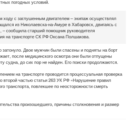
ятных погодных условий.
м ходу с заглушенным двигателем – экипаж осуществлял
щался из Николаевска-на-Амуре в Хабаровск, двигаясь с
, – сообщила старший помощник руководителя
ия на транспорте СК РФ Оксана Полшакова.
о затонуло. Двое мужчин были спасены и подняты на борт
рожает, после медицинского осмотра они были отпущены
у судна, до сих пор не найден. Его поиски продолжаются.
лением на транспорте проводится процессуальная проверка
го второй частью статьи 263 УК РФ «Нарушение правил
го транспорта, повлекшее по неосторожности смерть
ятельства произошедшего, причины столкновения и размер