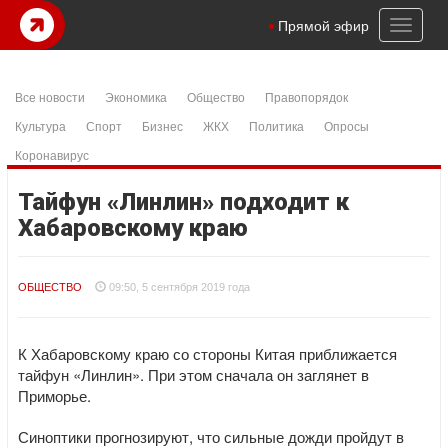
Toggl
Прямой эфир
naviga
Все новости
Экономика
Общество
Правопорядок
Культура
Спорт
Бизнес
ЖКХ
Политика
Опросы
Коронавирус
Тайфун «Линлин» подходит к
Хабаровскому краю
ОБЩЕСТВО
09:50, 5 сентября 2019 года
К Хабаровскому краю со стороны Китая приближается
тайфун «Линлин». При этом сначала он заглянет в
Приморье.
Синоптики прогнозируют, что сильные дожди пройдут в