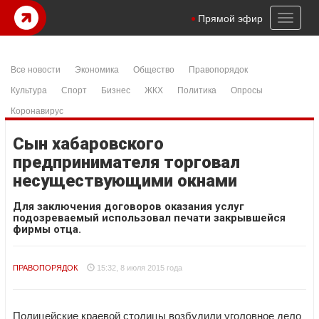
Toggl
Прямой эфир
naviga
Все новости
Экономика
Общество
Правопорядок
Культура
Спорт
Бизнес
ЖКХ
Политика
Опросы
Коронавирус
Сын хабаровского
предпринимателя торговал
несуществующими окнами
Для заключения договоров оказания услуг
подозреваемый использовал печати закрывшейся
фирмы отца.
ПРАВОПОРЯДОК
15:32, 8 июля 2015 года
Полицейские краевой столицы возбудили уголовное дело