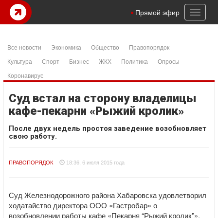
Toggl
Прямой эфир
naviga
Все новости
Экономика
Общество
Правопорядок
Культура
Спорт
Бизнес
ЖКХ
Политика
Опросы
Коронавирус
Суд встал на сторону владелицы
кафе-пекарни «Рыжий кролик»
После двух недель простоя заведение возобновляет
свою работу.
ПРАВОПОРЯДОК
18:36, 6 июля 2015 года
Суд Железнодорожного района Хабаровска удовлетворил
ходатайство директора ООО «Гастробар» о
возобновлении работы кафе «Пекарня “Рыжий кролик”»,