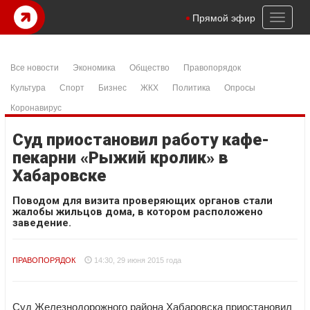
Toggl
Прямой эфир
naviga
Все новости
Экономика
Общество
Правопорядок
Культура
Спорт
Бизнес
ЖКХ
Политика
Опросы
Коронавирус
Суд приостановил работу кафе-
пекарни «Рыжий кролик» в
Хабаровске
Поводом для визита проверяющих органов стали
жалобы жильцов дома, в котором расположено
заведение.
ПРАВОПОРЯДОК
14:30, 29 июня 2015 года
Суд Железнодорожного района Хабаровска приостановил