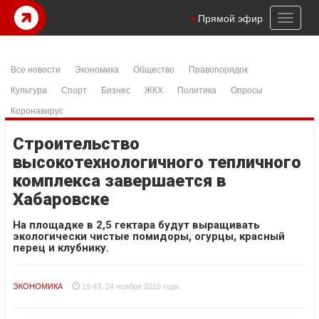
Toggl
Прямой эфир
naviga
Все новости
Экономика
Общество
Правопорядок
Культура
Спорт
Бизнес
ЖКХ
Политика
Опросы
Коронавирус
Строительство
высокотехнологичного тепличного
комплекса завершается в
Хабаровске
На площадке в 2,5 гектара будут выращивать
экологически чистые помидоры, огурцы, красный
перец и клубнику.
ЭКОНОМИКА
19:43, 24 ноября 2015 года