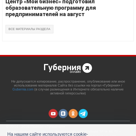
Центр «Мой бизнес» подготовил
образовательную программу для
предпринимателей на август
ВСЕ МАТЕРИАЛЫ РАЗДЕЛА
Не допускается копирование, распространение, опубликование или иное
использование материалов Сайта без ссылки на портал «Губерния» /
Gubernia.com
(в случае размещения в Интернете обязательно наличие
активной гиперссылки)
© 2014 - 2026 Портал «Губерния»
Сетевое издание
Gubernia.com
, свидетельство о регистрации ЭЛ № ФС 77 –
На нашем сайте используются cookie-