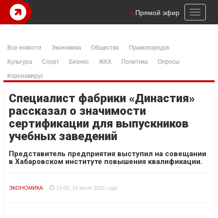
Toggl
Прямой эфир
naviga
Все новости
Экономика
Общество
Правопорядок
Культура
Спорт
Бизнес
ЖКХ
Политика
Опросы
Коронавирус
Специалист фабрики «Династия»
рассказал о значимости
сертификации для выпускников
учебных заведений
Представитель предприятия выступил на совещании
в Хабаровском институте повышения квалификации.
ЭКОНОМИКА
15:00, 14 июля 2015 года