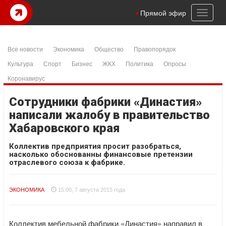
Toggl
Прямой эфир
naviga
Все новости
Экономика
Общество
Правопорядок
Культура
Спорт
Бизнес
ЖКХ
Политика
Опросы
Коронавирус
Сотрудники фабрики «Династия»
написали жалобу в правительство
Хабаровского края
Коллектив предприятия просит разобраться,
насколько обоснованны финансовые претензии
отраслевого союза к фабрике.
ЭКОНОМИКА
15:00, 7 августа 2015 года
Коллектив мебельной фабрики «Династия» направил в