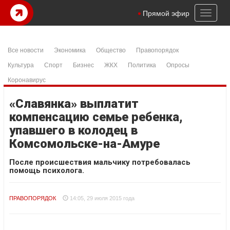
Toggl
Прямой эфир
naviga
Все новости
Экономика
Общество
Правопорядок
Культура
Спорт
Бизнес
ЖКХ
Политика
Опросы
Коронавирус
«Славянка» выплатит
компенсацию семье ребенка,
упавшего в колодец в
Комсомольске-на-Амуре
После происшествия мальчику потребовалась
помощь психолога.
ПРАВОПОРЯДОК
14:05, 29 июля 2015 года