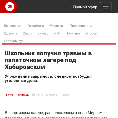
Toggl
Прямой эфир
naviga
Все новости
Экономика
Общество
Правопорядок
Культура
Спорт
Бизнес
ЖКХ
Политика
Опросы
Коронавирус
Школьник получил травмы в
палаточном лагере под
Хабаровском
Учреждение закрылось, следком возбудил
уголовные дела.
ПРАВОПОРЯДОК
18:26, 26 июля 2019 года
В спортивном лагере, расположенном в селе Мирном
Хабаровского района, пострадал 11-летний мальчик. По