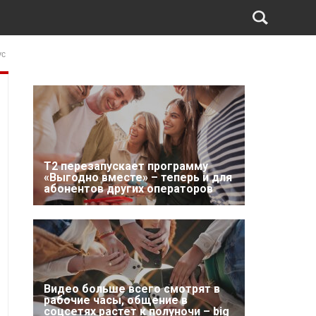
ус
Т2 перезапускает программу
«Выгодно вместе» – теперь и для
абонентов других операторов
Видео больше всего смотрят в
рабочие часы, общение в
соцсетях растет к полуночи – big