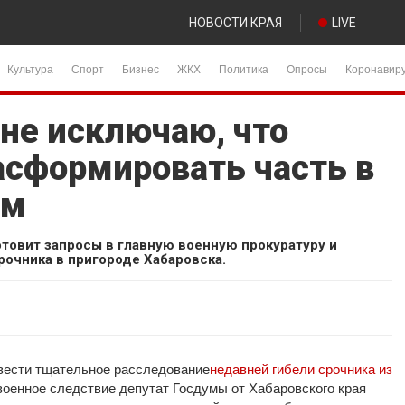
НОВОСТИ КРАЯ
LIVE
Культура
Спорт
Бизнес
ЖКХ
Политика
Опросы
Коронавир
 не исключаю, что
асформировать часть в
ом
отовит запросы в главную военную прокуратуру и
рочника в пригороде Хабаровска.
вести тщательное расследование
недавней гибели срочника из
оенное следствие депутат Госдумы от Хабаровского края