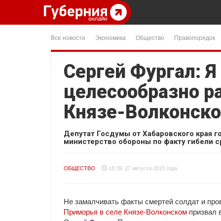
Все новости
Экономика
Общество
Правопорядок
Сергей Фургал: Я
целесообразно р
Князе-Волконск
Депутат Госдумы от Хабаровского края г
министерство обороны по факту гибели с
ОБЩЕСТВО
18:39, 27 августа 2015 года
Не замалчивать факты смертей солдат и про
Приморья в селе Князе-Волконском
призвал в