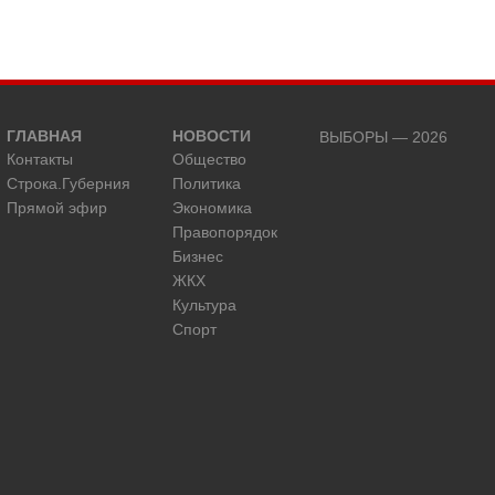
ГЛАВНАЯ
НОВОСТИ
ВЫБОРЫ — 2026
Контакты
Общество
Строка.Губерния
Политика
Прямой эфир
Экономика
Правопорядок
Бизнес
ЖКХ
Культура
Спорт