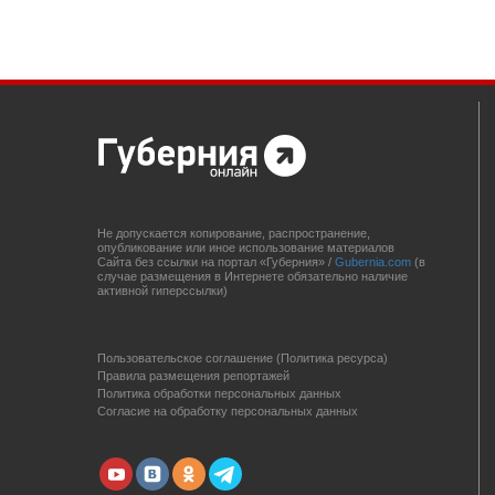
Не допускается копирование, распространение,
опубликование или иное использование материалов
Сайта без ссылки на портал «Губерния» /
Gubernia.com
(в
случае размещения в Интернете обязательно наличие
активной гиперссылки)
Пользовательское соглашение (Политика ресурса)
Правила размещения репортажей
Политика обработки персональных данных
Согласие на обработку персональных данных