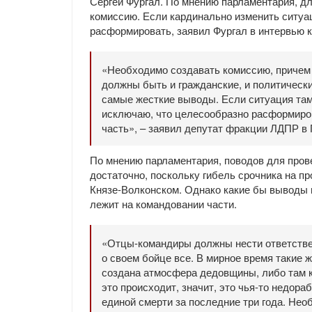
Сергей Фургал. По мнению парламентария, д
комиссию. Если кардинально изменить ситуа
расформировать, заявил Фургал в интервью 
«Необходимо создавать комиссию, причем 
должны быть и гражданские, и политическ
самые жесткие выводы. Если ситуация там 
исключаю, что целесообразно расформиров
часть», – заявил депутат фракции ЛДПР в 
По мнению парламентария, поводов для пров
достаточно, поскольку гибель срочника на пр
Князе-Волконском. Однако какие бы выводы н
лежит на командовании части.
«Отцы-командиры должны нести ответствен
о своем бойце все. В мирное время такие 
создана атмосфера дедовщины, либо там к
это происходит, значит, это чья-то недор
единой смерти за последние три года. Нео