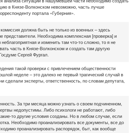
ля анализа ситуации в нашумевшей части необходимо создать
цию в Князе-Волконском невозможно, часть лучше
корреспонденту портала «Губерния».
комиссия должна быть не только из военных – здесь
ие представители. Необходима комплексная [проверка] и
неблагоприятная и изменить там что-то сложно, то я не
ать часть в Князе-Волконском и создать там другую
Госдуме Сергей Фургал.
едения такой проверки с привлечением общественности
ошлой неделе – это далеко не первый трагический случай в
и сделали эксперты, ответственность, по словам депутата,
ность. За три месяца можно узнать о своем подчиненном,
жертвы недопустимы. Либо психологи не работают, либо
акие-то другие условия созданы. Но в любом случае, если
аботка. Необходимо проанализировать все документы, все до
бходимо проанализировать распорядок, быт, как вообще