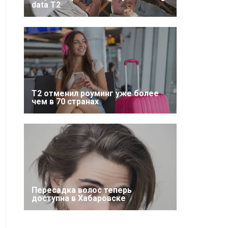
data T2
Т2 отменил роуминг уже более
чем в 70 странах
Пересадка волос теперь
доступна в Хабаровске