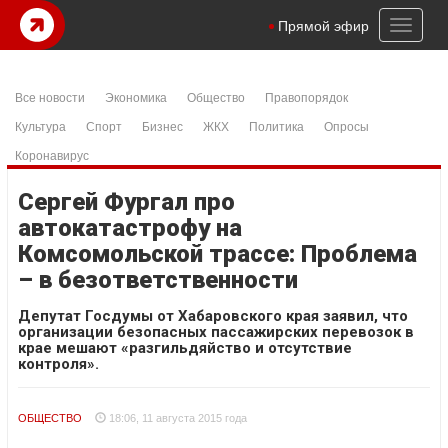
Toggl
Прямой эфир
naviga
Все новости
Экономика
Общество
Правопорядок
Культура
Спорт
Бизнес
ЖКХ
Политика
Опросы
Коронавирус
Сергей Фургал про
автокатастрофу на
Комсомольской трассе: Проблема
– в безответственности
Депутат Госдумы от Хабаровского края заявил, что
организации безопасных пассажирских перевозок в
крае мешают «разгильдяйство и отсутствие
контроля».
ОБЩЕСТВО
18:06, 11 августа 2015 года