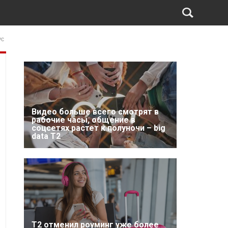
ус
Видео больше всего смотрят в
рабочие часы, общение в
соцсетях растет к полуночи – big
data T2
Т2 отменил роуминг уже более