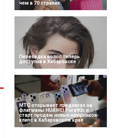
чем в 70 странах
Пересадка волос теперь
доступна в Хабаровске
МТС открывает предзаказ на
флагманы HUAWEI Pura90s и
старт продаж новых наушников-
клипс в Хабаровском крае