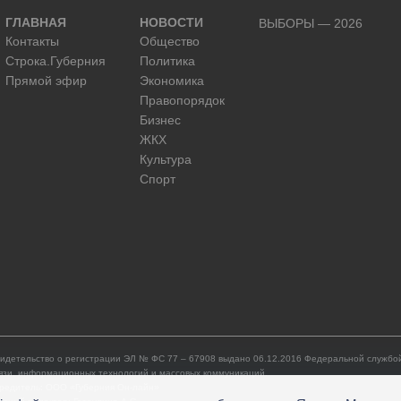
ГЛАВНАЯ
НОВОСТИ
ВЫБОРЫ — 2026
Контакты
Общество
Строка.Губерния
Политика
Прямой эфир
Экономика
Правопорядок
Бизнес
ЖКХ
Культура
Спорт
идетельство о регистрации ЭЛ № ФС 77 – 67908 выдано 06.12.2016 Федеральной службой
язи, информационных технологий и массовых коммуникаций.
редитель: ООО «Губерния Он-лайн»