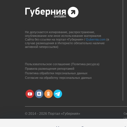
Не допускается копирование, распространение,
опубликование или иное использование материалов
Сайта без ссылки на портал «Губерния» /
Gubernia.com
(в
случае размещения в Интернете обязательно наличие
активной гиперссылки)
Пользовательское соглашение (Политика ресурса)
Правила размещения репортажей
Политика обработки персональных данных
Согласие на обработку персональных данных
© 2014 - 2026 Портал «Губерния»
Св
св
Уч