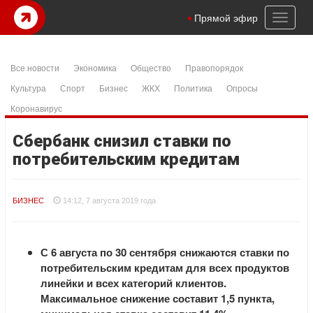
Toggl
Прямой эфир
naviga
Все новости
Экономика
Общество
Правопорядок
Культура
Спорт
Бизнес
ЖКХ
Политика
Опросы
Коронавирус
Сбербанк снизил ставки по
потребительским кредитам
БИЗНЕС
14:12, 7 августа 2019 года
С 6 августа по 30 сентября снижаются ставки по
потребительским кредитам для всех продуктов
линейки и всех категорий клиентов.
Максимальное снижение составит 1,5 пункта,