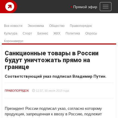
Toggl
Прямой эфир
naviga
Все новости
Экономика
Общество
Правопорядок
Культура
Спорт
Бизнес
ЖКХ
Политика
Опросы
Коронавирус
Санкционные товары в России
будут уничтожать прямо на
границе
Соответствующий указ подписал Владимир Путин.
ПРАВОПОРЯДОК
12:37, 30 июля 2015 года
Президент России подписал указ, согласно которому
продукция, запрещенная к ввозу в Россию, подлежит