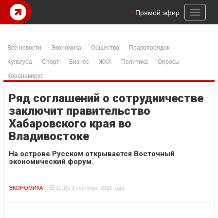
Toggl
Прямой эфир
naviga
Все новости
Экономика
Общество
Правопорядок
Культура
Спорт
Бизнес
ЖКХ
Политика
Опросы
Коронавирус
Ряд соглашений о сотрудничестве
заключит правительство
Хабаровского края во
Владивостоке
На острове Русском открывается Восточный
экономический форум.
ЭКОНОМИКА
11:10, 3 сентября 2015 года