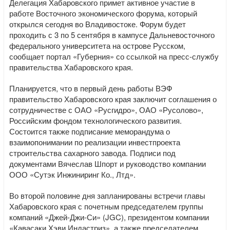
Делегация Хабаровского примет активное участие в
работе Восточного экономического форума, который
открылся сегодня во Владивостоке. Форум будет
проходить с 3 по 5 сентября в кампусе Дальневосточного
федерального университета на острове Русском,
сообщает портал «Губерния» со ссылкой на пресс-службу
правительства Хабаровского края.
Планируется, что в первый день работы ВЭФ
правительство Хабаровского края заключит соглашения о
сотрудничестве с ОАО «Русгидро», ОАО «Русолово»,
Российским фондом технологического развития.
Состоится также подписание меморандума о
взаимопонимании по реализации инвестпроекта
строительства сахарного завода. Подписи под
документами Вячеслав Шпорт и руководство компании
ООО «Сутэк Инжиниринг Ко., Лтд».
Во второй половине дня запланированы встречи главы
Хабаровского края с почетным председателем группы
компаний «Джей-Джи-Си» (JGC), президентом компании
«Кавасаки Хэви Индастриз», а также председателем