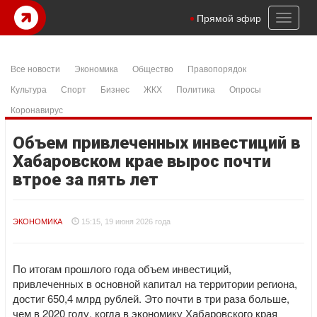
Toggl
Прямой эфир
naviga
Все новости
Экономика
Общество
Правопорядок
Культура
Спорт
Бизнес
ЖКХ
Политика
Опросы
Коронавирус
Объем привлеченных инвестиций в
Хабаровском крае вырос почти
втрое за пять лет
ЭКОНОМИКА
15:15, 19 июня 2026 года
По итогам прошлого года объем инвестиций,
привлеченных в основной капитал на территории региона,
достиг 650,4 млрд рублей. Это почти в три раза больше,
чем в 2020 году, когда в экономику Хабаровского края