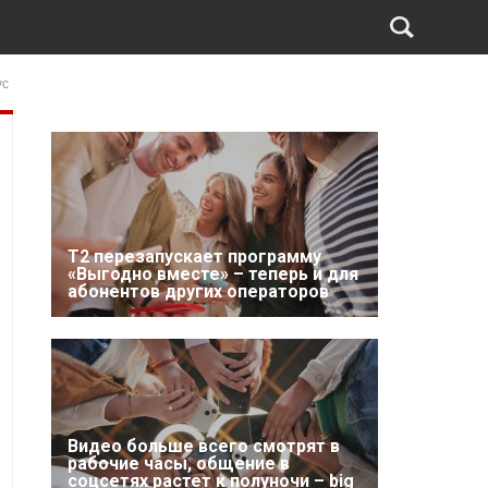
ус
Т2 перезапускает программу
«Выгодно вместе» – теперь и для
абонентов других операторов
Видео больше всего смотрят в
рабочие часы, общение в
соцсетях растет к полуночи – big