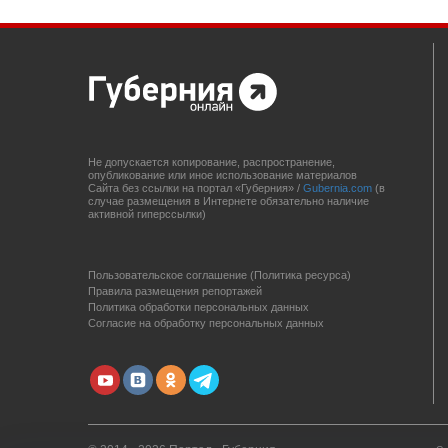
Не допускается копирование, распространение,
опубликование или иное использование материалов
Сайта без ссылки на портал «Губерния» /
Gubernia.com
(в
случае размещения в Интернете обязательно наличие
активной гиперссылки)
Пользовательское соглашение (Политика ресурса)
Правила размещения репортажей
Политика обработки персональных данных
Согласие на обработку персональных данных