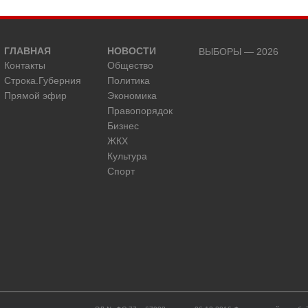
ГЛАВНАЯ
НОВОСТИ
ВЫБОРЫ — 2026
Контакты
Общество
Строка.Губерния
Политика
Прямой эфир
Экономика
Правопорядок
Бизнес
ЖКХ
Культура
Спорт