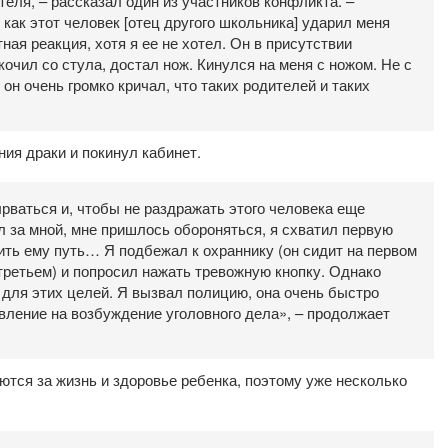
еля, – рассказал один из участников конфликта. –
как этот человек [отец другого школьника] ударил меня
ная реакция, хотя я ее не хотел. Он в присутствии
кочил со стула, достал нож. Кинулся на меня с ножом. Не с
 он очень громко кричал, что таких родителей и таких
ния драки и покинул кабинет.
рваться и, чтобы не раздражать этого человека еще
л за мной, мне пришлось обороняться, я схватил первую
ить ему путь… Я подбежал к охраннику (он сидит на первом
 третьем) и попросил нажать тревожную кнопку. Однако
е для этих целей. Я вызвал полицию, она очень быстро
явление на возбуждение уголовного дела», – продолжает
ются за жизнь и здоровье ребенка, поэтому уже несколько