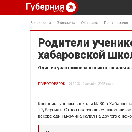
Все новости
Экономика
Общество
Правопорядок
Родители ученико
хабаровской шко
Один из участников конфликта гонялся з
ПРАВОПОРЯДОК
19:32, 4 декабря 2015 года
Конфликт учеников школы № 30 в Хабаровске
«Губерния». Отцов подравшихся школьников 
вскоре один мужчина напал на другого с ножо