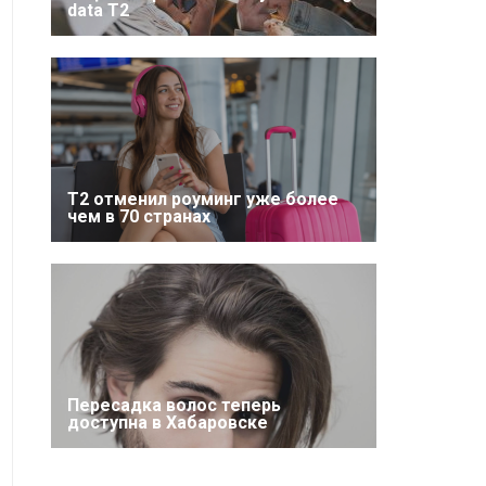
data T2
Т2 отменил роуминг уже более
чем в 70 странах
Пересадка волос теперь
доступна в Хабаровске