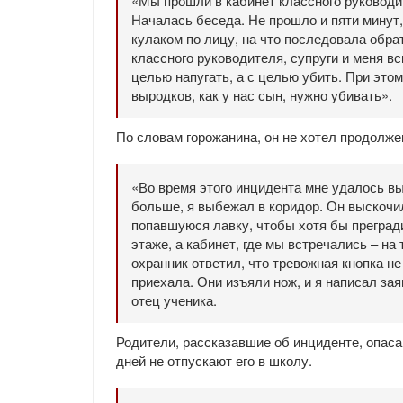
«Мы прошли в кабинет классного руководит
Началась беседа. Не прошло и пяти минут, 
кулаком по лицу, на что последовала обрат
классного руководителя, супруги и меня вс
целью напугать, а с целью убить. При этом
выродков, как у нас сын, нужно убивать».
По словам горожанина, он не хотел продолже
«Во время этого инцидента мне удалось вы
больше, я выбежал в коридор. Он выскочи
попавшуюся лавку, чтобы хотя бы преград
этаже, а кабинет, где мы встречались – на
охранник ответил, что тревожная кнопка н
приехала. Они изъяли нож, и я написал за
отец ученика.
Родители, рассказавшие об инциденте, опаса
дней не отпускают его в школу.