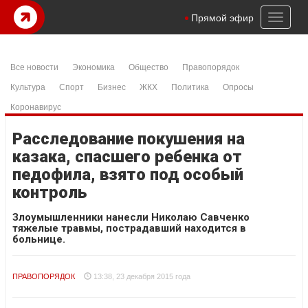
Toggl
Прямой эфир
naviga
Все новости
Экономика
Общество
Правопорядок
Культура
Спорт
Бизнес
ЖКХ
Политика
Опросы
Коронавирус
Расследование покушения на
казака, спасшего ребенка от
педофила, взято под особый
контроль
Злоумышленники нанесли Николаю Савченко
тяжелые травмы, пострадавший находится в
больнице.
ПРАВОПОРЯДОК
13:38, 23 декабря 2015 года