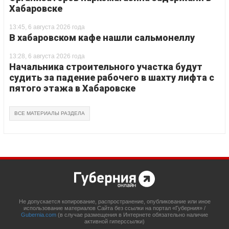
Хабаровске
13:45, 6 августа 2026 года
В хабаровском кафе нашли сальмонеллу
13:28, 6 августа 2026 года
Начальника строительного участка будут
судить за падение рабочего в шахту лифта с
пятого этажа в Хабаровске
ВСЕ МАТЕРИАЛЫ РАЗДЕЛА
Не допускается копирование, распространение, опубликование или иное
использование материалов Сайта без ссылки на портал «Губерния» /
Gubernia.com
(в случае размещения в Интернете обязательно наличие
активной гиперссылки)