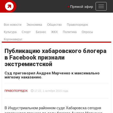
Toggl
Прямой эфир
naviga
Все новости
Экономика
Общество
Правопорядок
Культура
Спорт
Бизнес
ЖКХ
Политика
Опросы
Коронавирус
Публикацию хабаровского блогера
в Facebook признали
экстремистской
Суд приговорил Андрея Марченко к максимально
мягкому наказанию.
ПРАВОПОРЯДОК
17:22, 1 октября 2015 года
В Индустриальном районном суде Хабаровска сегодня
завершился процесс по делу блогера Андрея Марченко.