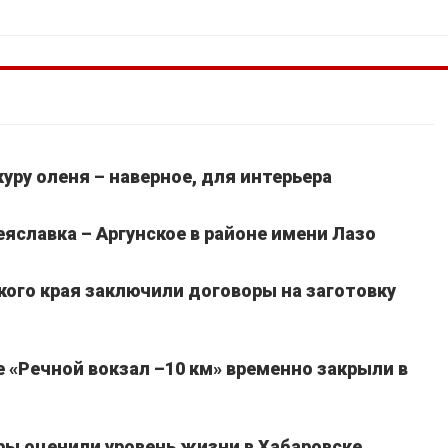
уру оленя – наверное, для интерьера
славка – Аргунское в районе имени Лазо
кого края заключили договоры на заготовку
 «Речной вокзал –10 км» временно закрыли в
ы оценили уровень жизни в Хабаровске