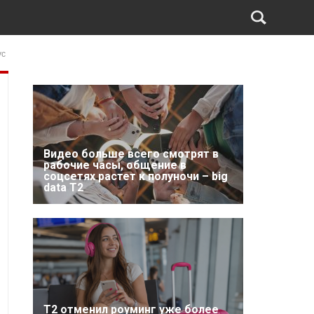
ус
Видео больше всего смотрят в
рабочие часы, общение в
соцсетях растет к полуночи – big
data T2
Т2 отменил роуминг уже более