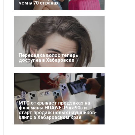
чем в 70 странах
Пересадка волос теперь
доступна в Хабаровске
МТС открывает предзаказ на
флагманы HUAWEI Pura90s и
старт продаж новых наушников-
клипс в Хабаровском крае