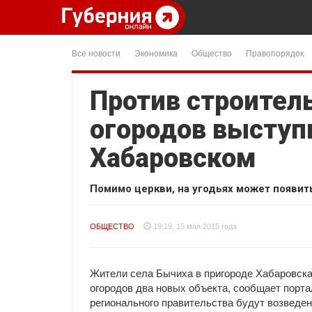
Все новости
Экономика
Общество
Правопорядок
Против строитель
огородов выступ
Хабаровском
Помимо церкви, на угодьях может появит
ОБЩЕСТВО
19:19, 15 мая 2015 года
Жители села Бычиха в пригороде Хабаровска
огородов два новых объекта, сообщает порта
регионального правительства будут возведе