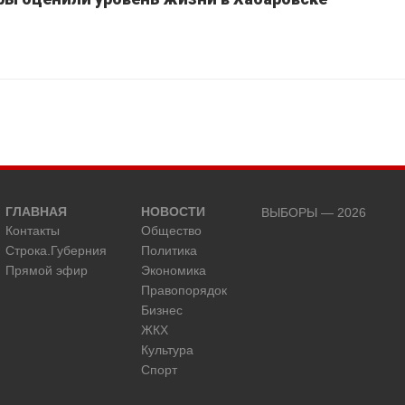
ГЛАВНАЯ
НОВОСТИ
ВЫБОРЫ — 2026
Контакты
Общество
Строка.Губерния
Политика
Прямой эфир
Экономика
Правопорядок
Бизнес
ЖКХ
Культура
Спорт