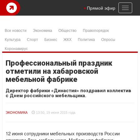
Toggl
Прямой эфир
naviga
Все новости
Экономика
Общество
Правопорядок
Культура
Спорт
Бизнес
ЖКХ
Политика
Опросы
Коронавирус
Профессиональный праздник
отметили на хабаровской
мебельной фабрике
Директор фабрики «Династия» поздравил коллектив
с Днем российского мебельщика.
ЭКОНОМИКА
13:50, 19 июня 2015 года
12 июня сотрудники мебельных производств России
отметили День мебельщика. Мебельная фабрика