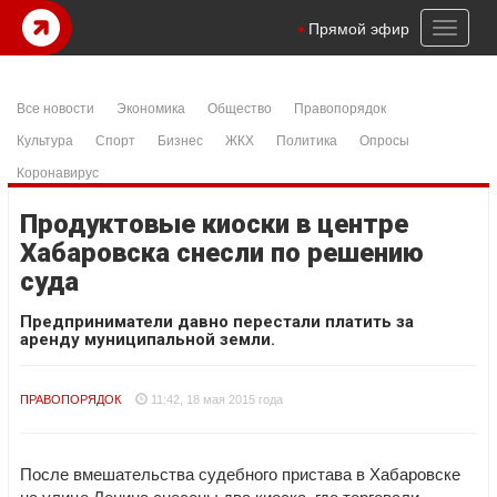
Toggl
Прямой эфир
naviga
Все новости
Экономика
Общество
Правопорядок
Культура
Спорт
Бизнес
ЖКХ
Политика
Опросы
Коронавирус
Продуктовые киоски в центре
Хабаровска снесли по решению
суда
Предприниматели давно перестали платить за
аренду муниципальной земли.
ПРАВОПОРЯДОК
11:42, 18 мая 2015 года
После вмешательства судебного пристава в Хабаровске
на улице Ленина снесены два киоска, где торговали