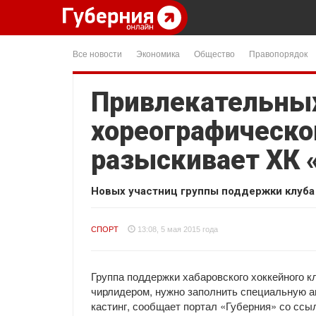
Все новости
Экономика
Общество
Правопорядок
Привлекательны
хореографическо
разыскивает ХК 
Новых участниц группы поддержки клуба 
СПОРТ
13:08, 5 мая 2015 года
Группа поддержки хабаровского хоккейного к
чирлидером, нужно заполнить специальную анк
кастинг, сообщает портал «Губерния» со сс