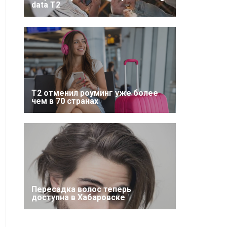
data T2
Т2 отменил роуминг уже более
чем в 70 странах
Пересадка волос теперь
доступна в Хабаровске