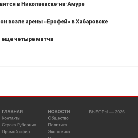
вится в Николаевске-на-Амуре
он возле арены «Ерофей» в Хабаровске
т еще четыре матча
ГЛАВНАЯ
НОВОСТИ
ВЫБОРЫ — 2026
Контакты
Общество
Строка.Губерния
Политика
Прямой эфир
Экономика