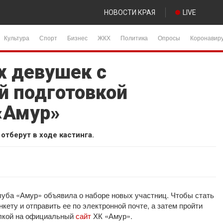
НОВОСТИ КРАЯ
LIVE
Культура
Спорт
Бизнес
ЖКХ
Политика
Опросы
Коронавир
х девушек с
й подготовкой
«Амур»
отберут в ходе кастинга.
луба «Амур» объявила о наборе новых участниц. Чтобы стать
ету и отправить ее по электронной почте, а затем пройти
ылкой на официальный
сайт
ХК «Амур».