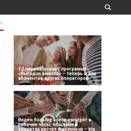
ус
Т2 перезапускает программу
«Выгодно вместе» – теперь и для
абонентов других операторов
Видео больше всего смотрят в
рабочие часы, общение в
соцсетях растет к полуночи – big