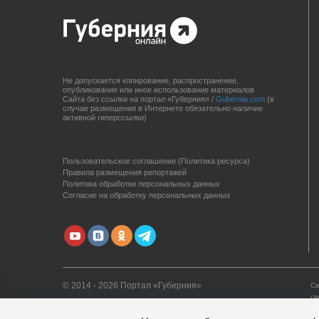
Не допускается копирование, распространение,
опубликование или иное использование материалов
Сайта без ссылки на портал «Губерния» /
Gubernia.com
(в
случае размещения в Интернете обязательно наличие
активной гиперссылки)
Пользовательское соглашение (Политика ресурса)
Правила размещения репортажей
Политика обработки персональных данных
Согласие на обработку персональных данных
© 2014 - 2026 Портал «Губерния»
Св
св
Уч