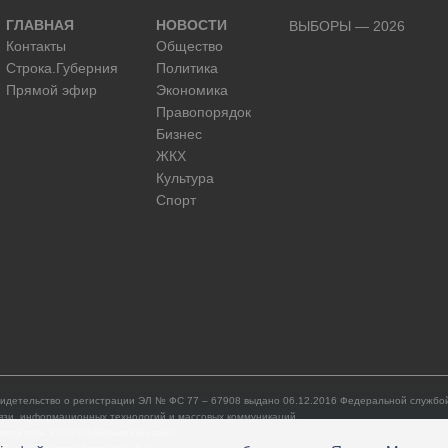
ГЛАВНАЯ
НОВОСТИ
ВЫБОРЫ — 2026
Контакты
Общество
Строка.Губерния
Политика
Прямой эфир
Экономика
Правопорядок
Бизнес
ЖКХ
Культура
Спорт
идетельство о регистрации ЭЛ № ФС 77 – 67908 выдано 06.12.2016 Федеральной службой
язи, информационных технологий и массовых коммуникаций.
редитель: ООО «Губерния Он-лайн»