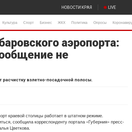
НОВОСТИ КРАЯ
LIVE
Культура
Спорт
Бизнес
ЖКХ
Политика
Опросы
Коронавир
баровского аэропорта:
ообщение не
 расчистку взлетно-посадочной полосы.
порт краевой столицы работает в штатном режиме.
ться, сообщила корреспонденту портала «Губерния» пресс-
алья Цветкова.