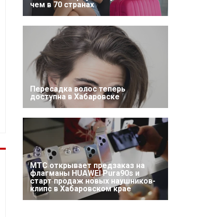
чем в 70 странах
Пересадка волос теперь
доступна в Хабаровске
МТС открывает предзаказ на
флагманы HUAWEI Pura90s и
старт продаж новых наушников-
клипс в Хабаровском крае