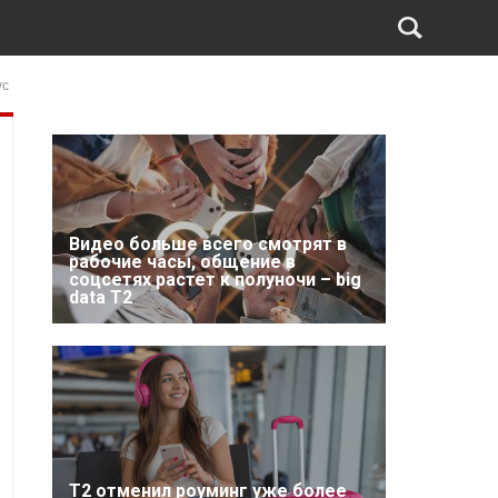
ус
Видео больше всего смотрят в
рабочие часы, общение в
соцсетях растет к полуночи – big
data T2
Т2 отменил роуминг уже более