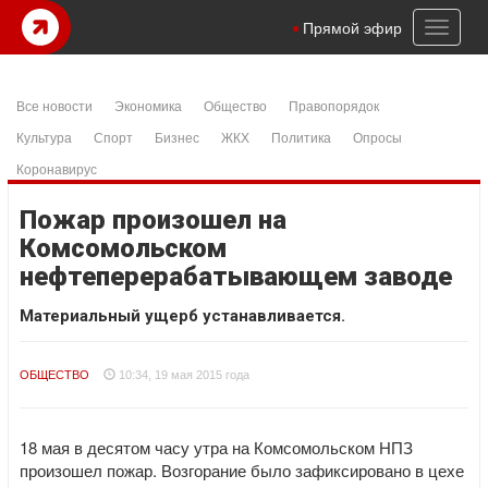
Toggl
Прямой эфир
naviga
Все новости
Экономика
Общество
Правопорядок
Культура
Спорт
Бизнес
ЖКХ
Политика
Опросы
Коронавирус
Пожар произошел на
Комсомольском
нефтеперерабатывающем заводе
Материальный ущерб устанавливается.
ОБЩЕСТВО
10:34, 19 мая 2015 года
18 мая в десятом часу утра на Комсомольском НПЗ
произошел пожар. Возгорание было зафиксировано в цехе