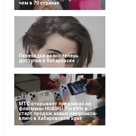
чем в 70 странах
Пересадка волос теперь
доступна в Хабаровске
МТС открывает предзаказ на
флагманы HUAWEI Pura90s и
старт продаж новых наушников-
клипс в Хабаровском крае