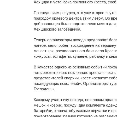
Хехцира и установка поклонного креста, соо
По сведениям ресурса, это уже второе «пут
приходом краевого центра этим летом. Во вр
добровольцев было подготовлено место для у
Хехцирского заповедника.
Теперь организаторы похода предлагают бол
лагере, велопробег, восхождение на вершин
монастыря, расположенного близ села Красн
конкурсы, эстафеты, купание, рыбалку и мног
В качестве одного из основных событий похо
четырехметрового поклонного креста в честь
представителей епархии, крест «освятит соб
последующих поколений». Организаторы тура
Господень».
Каждому участнику похода, по словам орган
мешок и коврик, посуду, два комплекта одеж
батарейки, хлопчатобумажные перчатки и пре
пожертвование, размер которого не регламен