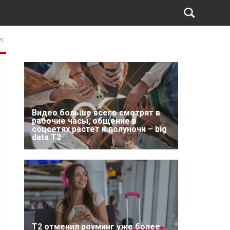
ус
Видео больше всего смотрят в
рабочие часы, общение в
соцсетях растет к полуночи – big
data T2
Т2 отменил роуминг уже более