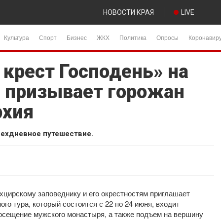
НОВОСТИ КРАЯ
LIVE
Культура
Спорт
Бизнес
ЖКХ
Политика
Опросы
Коронавир
 крест Господень» на
 призывает горожан
рхия
ехдневное путешествие.
цирскому заповеднику и его окрестностям приглашает
го тура, который состоится с 22 по 24 июня, входит
посещение мужского монастыря, а также подъем на вершину