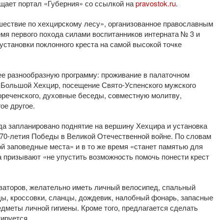
бщает портал «Губерния» со ссылкой на
pravostok.ru
.
ешествие по хехцирскому лесу», организованное православным
емя первого похода силами воспитанников интерната № 3 и
становки поклонного креста на самой высокой точке
ее разнообразную программу: проживание в палаточном
у Большой Хехцир, посещение Свято-Успенского мужского
ореченского, духовные беседы, совместную молитву,
ое другое.
да запланировано поднятие на вершину Хехцира и установка
 70-летия Победы в Великой Отечественной войне. По словам
ой заповедные места» и в то же время «станет памятью для
 призывают «не упустить возможность помочь понести крест
изаторов, желательно иметь личный велосипед, спальный
ды, кроссовки, сланцы, дождевик, налобный фонарь, запасные
дметы личной гигиены. Кроме того, предлагается сделать
тируется.