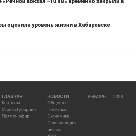
 «Речной вокзал –10 км» временно закрыли в
ы оценили уровень жизни в Хабаровске
ГЛАВНАЯ
НОВОСТИ
ВЫБОРЫ — 2026
Контакты
Общество
Строка.Губерния
Политика
Прямой эфир
Экономика
Правопорядок
Бизнес