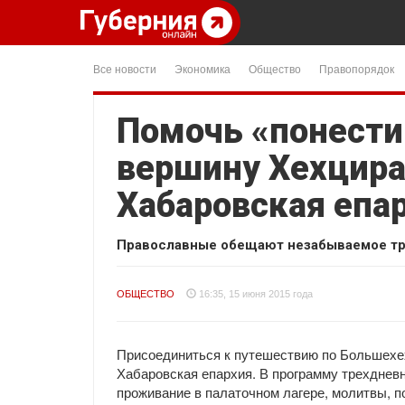
Все новости
Экономика
Общество
Правопорядок
Помочь «понести
вершину Хехцира
Хабаровская епа
Православные обещают незабываемое тр
ОБЩЕСТВО
16:35, 15 июня 2015 года
Присоединиться к путешествию по Большехех
Хабаровская епархия. В программу трехдневно
проживание в палаточном лагере, молитвы, 