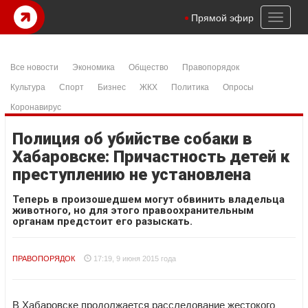
Toggl
Прямой эфир
naviga
Все новости
Экономика
Общество
Правопорядок
Культура
Спорт
Бизнес
ЖКХ
Политика
Опросы
Коронавирус
Полиция об убийстве собаки в
Хабаровске: Причастность детей к
преступлению не установлена
Теперь в произошедшем могут обвинить владельца
животного, но для этого правоохранительным
органам предстоит его разыскать.
ПРАВОПОРЯДОК
17:19, 9 июня 2015 года
В Хабаровске продолжается расследование жестокого