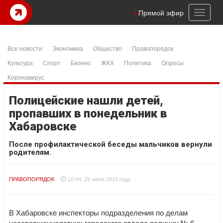
Toggl
Прямой эфир
naviga
Все новости
Экономика
Общество
Правопорядок
Культура
Спорт
Бизнес
ЖКХ
Политика
Опросы
Коронавирус
Полицейские нашли детей,
пропавших в понедельник в
Хабаровске
После профилактической беседы мальчиков вернули
родителям.
ПРАВОПОРЯДОК
10:44, 29 июля 2015 года
В Хабаровске инспекторы подразделения по делам
несовершеннолетних городского отдела полиции № 6