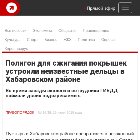
Toggl
Прямой эфир
naviga
Все новости
Экономика
Общество
Правопорядок
Культура
Спорт
Бизнес
ЖКХ
Политика
Опросы
Коронавирус
Полигон для сжигания покрышек
устроили неизвестные дельцы в
Хабаровском районе
Во время засады экологи и сотрудники ГИБДД
поймали двоих подозреваемых.
ПРАВОПОРЯДОК
16:39, 18 июля 2019 года
Пустырь в Хабаровском районе превратился в незаконный
полигон для утилизации автомобильных покрышек. Около