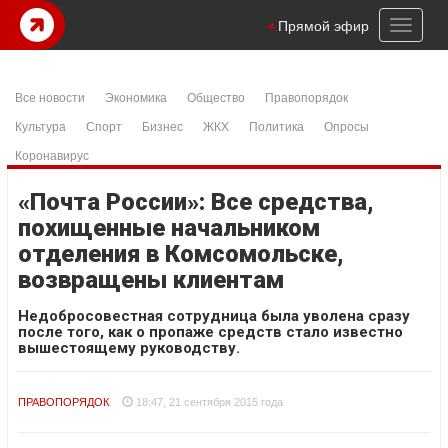
Toggl
Прямой эфир
naviga
Все новости
Экономика
Общество
Правопорядок
Культура
Спорт
Бизнес
ЖКХ
Политика
Опросы
Коронавирус
«Почта России»: Все средства,
похищенные начальником
отделения в Комсомольске,
возвращены клиентам
Недобросовестная сотрудница была уволена сразу
после того, как о пропаже средств стало известно
вышестоящему руководству.
ПРАВОПОРЯДОК
18:47, 21 сентября 2015 года