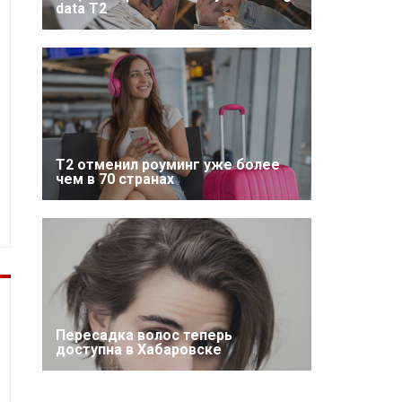
data T2
Т2 отменил роуминг уже более
чем в 70 странах
Пересадка волос теперь
доступна в Хабаровске