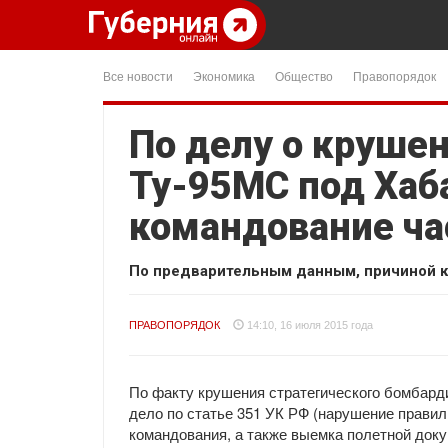
Все новости
Экономика
Общество
Правопорядок
По делу о круше
Ту-95МС под Ха
командование ча
По предварительным данным, причиной ка
ПРАВОПОРЯДОК
14:10, 16 июля 2015 года
По факту крушения стратегического бомбард
дело по статье 351 УК РФ (нарушение правил
командования, а также выемка полетной доку