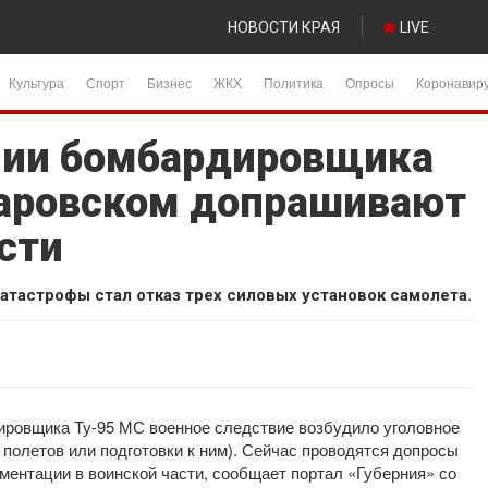
НОВОСТИ КРАЯ
LIVE
Культура
Спорт
Бизнес
ЖКХ
Политика
Опросы
Коронавир
нии бомбардировщика
баровском допрашивают
сти
тастрофы стал отказ трех силовых установок самолета.
ировщика Ту-95 МС военное следствие возбудило уголовное
 полетов или подготовки к ним). Сейчас проводятся допросы
ментации в воинской части, сообщает портал «Губерния» со