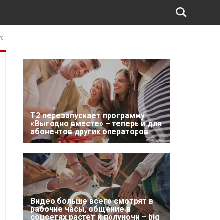
ус
Т2 перезапускает программу
«Выгодно вместе» – теперь и для
абонентов других операторов
Видео больше всего смотрят в
рабочие часы, общение в
соцсетях растет к полуночи – big