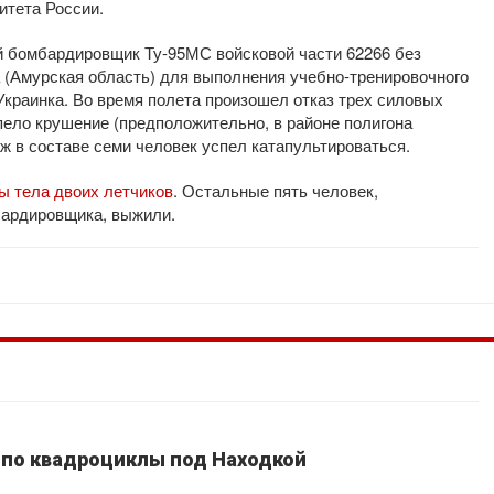
итета России.
ий бомбардировщик Ту-95МС войсковой части 62266 без
 (Амурская область) для выполнения учебно-тренировочного
Украинка. Во время полета произошел отказ трех силовых
пело крушение (предположительно, в районе полигона
аж в составе семи человек успел катапультироваться.
 тела двоих летчиков
. Остальные пять человек,
мбардировщика, выжили.
 по квадроциклы под Находкой