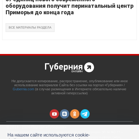
оборудования получит перинатальный центр
Приморья до конца года
ВСЕ МАТЕРИАЛЫ РАЗДЕЛА
Не допускается копирование, распространение, опубликование или иное
использование материалов Сайта без ссылки на портал «Губерния» /
Gubernia.com
(в случае размещения в Интернете обязательно наличие
активной гиперссылки)
© 2014 - 2026 Портал «Губерния»
Сетевое издание
Gubernia.com
, свидетельство о регистрации ЭЛ № ФС 77 –
На нашем сайте используются cookie-
67908 выдано 06.12.2016 Федеральной службой по надзору в сфере связи,