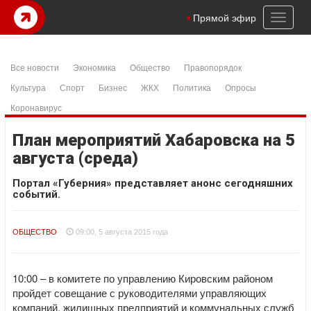
Toggl
Прямой эфир
naviga
Все новости
Экономика
Общество
Правопорядок
Культура
Спорт
Бизнес
ЖКХ
Политика
Опросы
Коронавирус
План мероприятий Хабаровска на 5
августа (среда)
Портал «Губерния» представляет анонс сегодняшних
событий.
ОБЩЕСТВО
09:00, 5 августа 2015 года
10:00 – в комитете по управлению Кировским районом
пройдет совещание с руководителями управляющих
компаний, жилищных предприятий и коммунальных служб